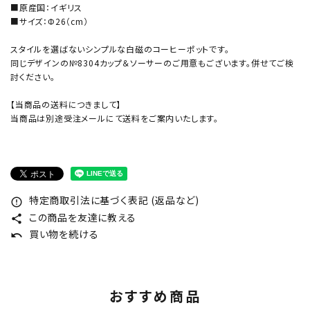
■原産国：イギリス
■サイズ：Φ26（cm）
スタイルを選ばないシンプルな白磁のコーヒーポットです。
同じデザインの№8304カップ＆ソーサーのご用意もございます。併せてご検
討ください。
【当商品の送料につきまして】
当商品は別途受注メールにて送料をご案内いたします。
特定商取引法に基づく表記 (返品など)
error_outline
この商品を友達に教える
share
買い物を続ける
undo
おすすめ商品