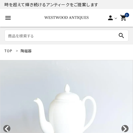
時を超えて輝き続けるアンティークをご提案します
0
menu
person
shopping_cart
search
TOP
陶磁器
search
ACCOUNT MENU
ようこそ ゲスト 様
meeting_room
person
ログイン
新規会員登録
商品
コンテンツ