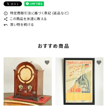
特定商取引法に基づく表記 (返品など)
error_outline
この商品を友達に教える
share
買い物を続ける
undo
おすすめ商品
favorite
favorite