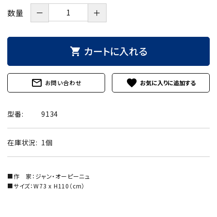
－
＋
数量
カートに入れる
shopping_cart
mail_outline
favorite
お問い合わせ
型番:
9134
在庫状況:
1個
■作 家：ジャン・オーピーニュ
■サイズ：W73 x H110（cm）