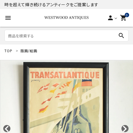
時を超えて輝き続けるアンティークをご提案します
0
menu
person
shopping_cart
search
TOP
版画/絵画
search
ACCOUNT MENU
ようこそ ゲスト 様
meeting_room
person
ログイン
新規会員登録
商品
コンテンツ