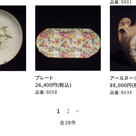
品番：9001
favorite
favorite
プレート
アールヌー
26,400円(税込)
88,000円
品番：8058
品番：8034
1
2
>
全28件