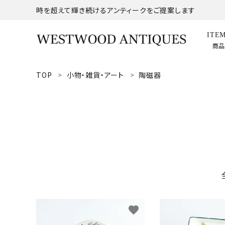
時を超えて輝き続けるアンティークをご提案します
ITE
商
TOP
小物・雑貨・アート
陶磁器
search
ACCOUNT MENU
ようこそ ゲスト 様
meeting_room
person
ログイン
新規会員登録
商品
コンテンツ
favorite