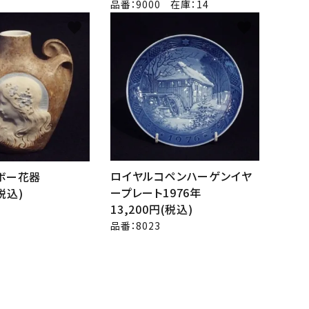
品番：9000 在庫：14
favorite
favorite
ロイヤルコペンハーゲンイヤ
ボー花器
ープレート1976年
(税込)
13,200円(税込)
品番：8023