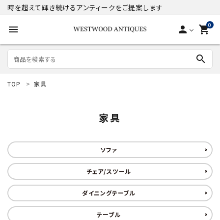
時を超えて輝き続けるアンティークをご提案します
0
menu
person
shopping_cart
search
TOP
家具
search
家具
ACCOUNT MENU
ようこそ ゲスト 様
ソファ
meeting_room
person
ログイン
新規会員登録
チェア/スツール
商品
ダイニングテーブル
コンテンツ
テーブル