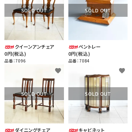
SOLD OUT
SOLD OUT
その他サービス
ご利用ガイド
プライバシーポリシー
クイーンアンチェア
ペントレー
0円(税込)
0円(税込)
特定商取引法について
品番：7096
品番：7084
favorite
favorite
お問い合わせ
SOLD OUT
SOLD OUT
ダイニングチェア
キャビネット