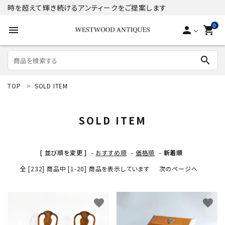
時を超えて輝き続けるアンティークをご提案します
0
menu
person
shopping_cart
search
TOP
SOLD ITEM
search
SOLD ITEM
ACCOUNT MENU
ようこそ ゲスト 様
[ 並び順を変更 ]
-
おすすめ順
-
価格順
-
新着順
meeting_room
person
全 [232] 商品中 [1-20] 商品を表示しています
ログイン
新規会員登録
次のページへ
商品
favorite
favorite
コンテンツ