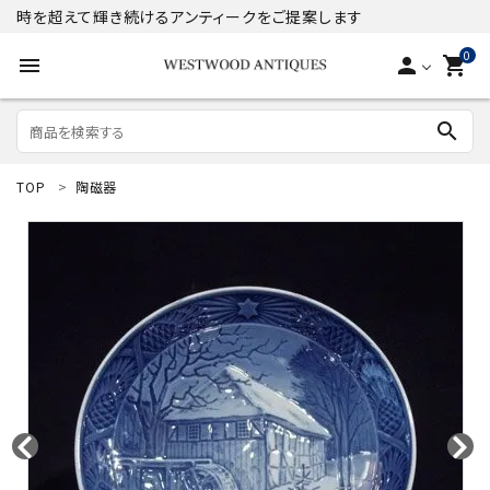
時を超えて輝き続けるアンティークをご提案します
0
menu
person
shopping_cart
search
TOP
陶磁器
search
ACCOUNT MENU
ようこそ ゲスト 様
meeting_room
person
ログイン
新規会員登録
商品
コンテンツ