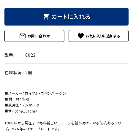
カートに入れる
shopping_cart
mail_outline
favorite
お問い合わせ
型番:
8023
在庫状況:
2個
■メーカー：
ロイヤル・コペンハーゲン
■材 質：陶器
■原産国：デンマーク
■サイズ：φ18（cm）
1908年から現在まで毎年新しいモチーフを創り続けている伝統あるシリー
ズ。1976年のイヤープレートです。