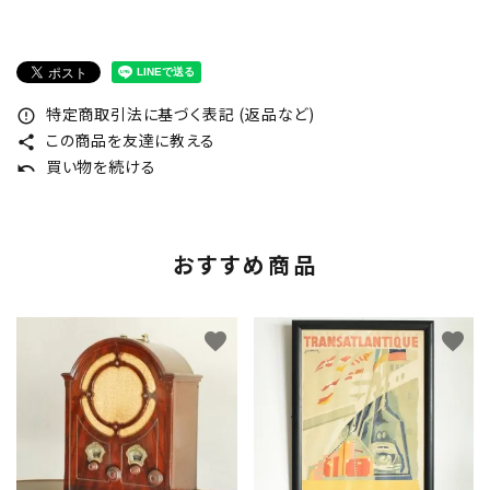
特定商取引法に基づく表記 (返品など)
error_outline
この商品を友達に教える
share
買い物を続ける
undo
おすすめ商品
favorite
favorite