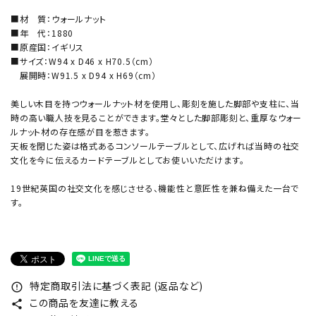
■材 質：ウォールナット
■年 代：1880
■原産国：イギリス
■サイズ：W94 x D46 x H70.5（cm）
展開時：W91.5 x D94 x H69（cm）
美しい木目を持つウォールナット材を使用し、彫刻を施した脚部や支柱に、当
時の高い職人技を見ることができます。堂々とした脚部彫刻と、重厚なウォー
ルナット材の存在感が目を惹きます。
天板を閉じた姿は格式あるコンソールテーブルとして、広げれば当時の社交
文化を今に伝えるカードテーブルとしてお使いいただけます。
19世紀英国の社交文化を感じさせる、機能性と意匠性を兼ね備えた一台で
す。
特定商取引法に基づく表記 (返品など)
error_outline
この商品を友達に教える
share