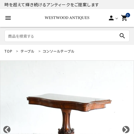
時を超えて輝き続けるアンティークをご提案します
0
menu
person
shopping_cart
search
TOP
テーブル
コンソールテーブル
search
ACCOUNT MENU
ようこそ ゲスト 様
meeting_room
person
ログイン
新規会員登録
商品
コンテンツ