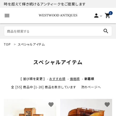
時を超えて輝き続けるアンティークをご提案します
0
menu
person
shopping_cart
search
TOP
スペシャルアイテム
search
スペシャルアイテム
ACCOUNT MENU
ようこそ ゲスト 様
[ 並び順を変更 ]
-
おすすめ順
-
価格順
-
新着順
meeting_room
person
全 [55] 商品中 [1-20] 商品を表示しています
ログイン
新規会員登録
次のページへ
商品
favorite
favorite
コンテンツ