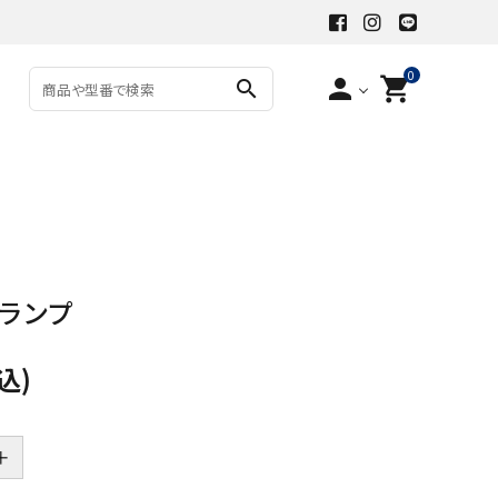
0
person
shopping_cart
search
ランプ
込)
＋