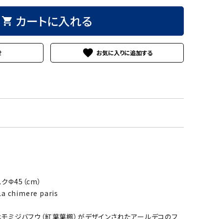
カートに入れる
shopping_cart
favorite
せ
スクΦ45（cm）
himere paris
はモミジバフウ（紅葉葉楓）がデザインされたアールデコのフ