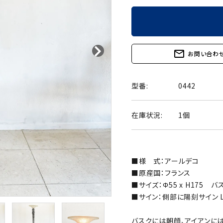
mail_outline
お問い合わ
型番:
0442
在庫状況:
1個
■様 式：アールデコ
■原産国：フランス
■サイズ：Φ55 x H175 バ
■サイン：側部に陽刻サイン La c
バスクには朝顔、アイアンに