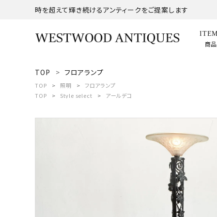
時を超えて輝き続けるアンティークをご提案します
ITE
商
TOP
フロアランプ
search
TOP
照明
フロアランプ
TOP
Style select
アールデコ
ACCOUNT MENU
ようこそ ゲスト 様
meeting_room
person
ログイン
新規会員登録
商品
コンテンツ