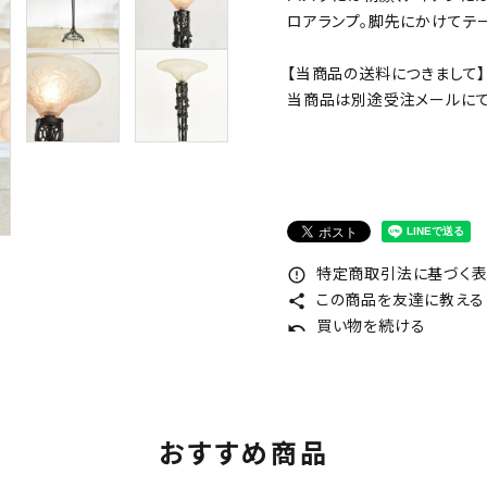
ロアランプ。脚先にかけてテ
【当商品の送料につきまして】
当商品は別途受注メールにて
特定商取引法に基づく表記
error_outline
この商品を友達に教える
share
買い物を続ける
undo
おすすめ商品