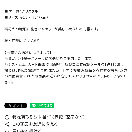
■材 質：クリスタル
■サイズ：φ18 x H34（cm）
精巧かつ繊細に施されたカットが美しい大ぶりの花器です。
縁と底部にチップあり
【当商品の送料につきまして】
当商品は別途受注メールにて送料をご案内いたします。
※システム上、カート画面の「配送料」及びご注文確認メールの【送料合計】
欄には0円と記載されます。またカート内に複数点商品が存在する場合、双方
の画面表示には当該商品の送料は含まれておりませんので、予めご了承くだ
さい。
特定商取引法に基づく表記 (返品など)
error_outline
この商品を友達に教える
share
買い物を続ける
undo