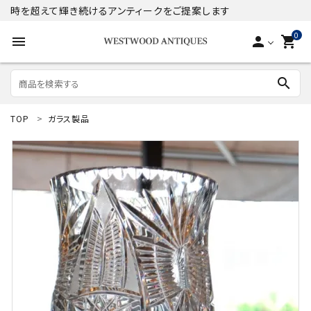
時を超えて輝き続けるアンティークをご提案します
0
menu
person
shopping_cart
search
TOP
ガラス製品
search
ACCOUNT MENU
ようこそ ゲスト 様
meeting_room
person
ログイン
新規会員登録
商品
コンテンツ