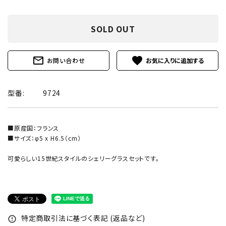
SOLD OUT
mail_outline
favorite
お問い合わせ
型番:
9724
■原産国：フランス
■サイズ：φ5 x H6.5（cm）
可愛らしい15世紀スタイルのシェリーグラスセットです。
特定商取引法に基づく表記 (返品など)
error_outline