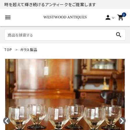
時を超えて輝き続けるアンティークをご提案します
0
menu
person
shopping_cart
search
TOP
ガラス製品
search
ACCOUNT MENU
ようこそ ゲスト 様
meeting_room
person
ログイン
新規会員登録
商品
コンテンツ