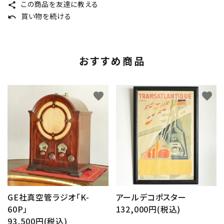
この商品を友達に教える
share
買い物を続ける
undo
おすすめ商品
favorite
favorite
GE社真空管ラジオ「K-
アールデコポスター
60P」
132,000円(税込)
93,500円(税込)