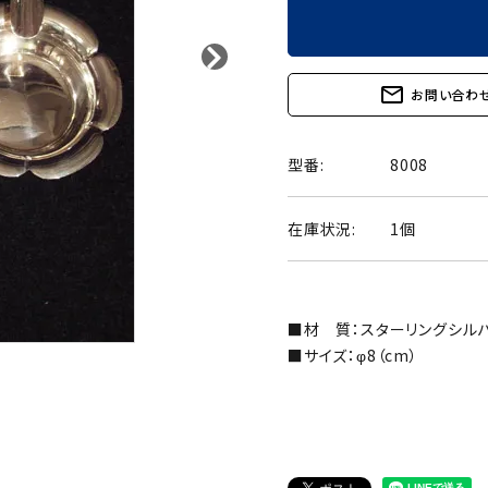
mail_outline
お問い合わ
型番:
8008
在庫状況:
1個
■材 質：スターリングシルバ
■サイズ：φ8（cm）