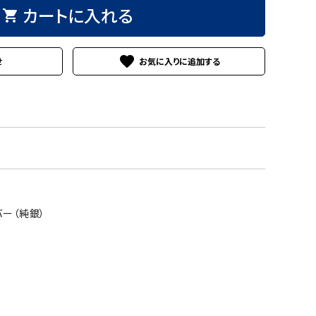
カートに入れる
shopping_cart
favorite
せ
ー（純銀）