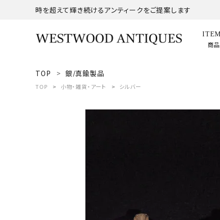
時を超えて輝き続けるアンティークをご提案します
ITE
商
TOP
銀/真鍮製品
search
TOP
小物・雑貨・アート
シルバー
ACCOUNT MENU
ようこそ ゲスト 様
meeting_room
person
ログイン
新規会員登録
商品
コンテンツ