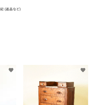
 (返品など)
favorite
favorite