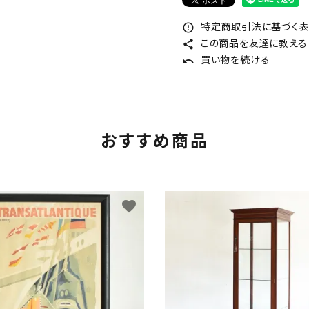
特定商取引法に基づく表記
error_outline
この商品を友達に教える
share
買い物を続ける
undo
おすすめ商品
favorite