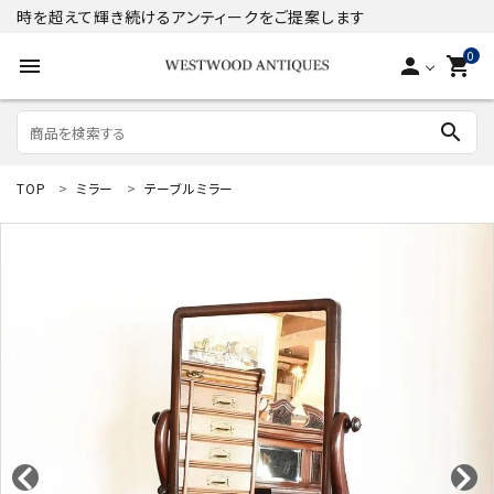
時を超えて輝き続けるアンティークをご提案します
0
menu
person
shopping_cart
search
TOP
ミラー
テーブルミラー
search
ACCOUNT MENU
ようこそ ゲスト 様
meeting_room
person
ログイン
新規会員登録
商品
コンテンツ