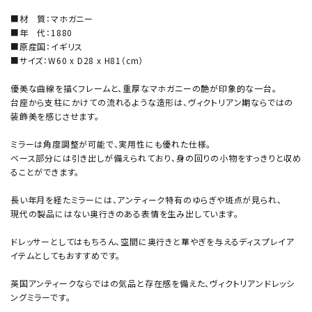
■材 質：マホガニー
■年 代：1880
■原産国：イギリス
■サイズ：W60 x D28 x H81（cm）
優美な曲線を描くフレームと、重厚なマホガニーの艶が印象的な一台。
台座から支柱にかけての流れるような造形は、ヴィクトリアン期ならではの
装飾美を感じさせます。
ミラーは角度調整が可能で、実用性にも優れた仕様。
ベース部分には引き出しが備えられており、身の回りの小物をすっきりと収め
ることができます。
長い年月を経たミラーには、アンティーク特有のゆらぎや斑点が見られ、
現代の製品にはない奥行きのある表情を生み出しています。
ドレッサーとしてはもちろん、空間に奥行きと華やぎを与えるディスプレイア
イテムとしてもおすすめです。
英国アンティークならではの気品と存在感を備えた、ヴィクトリアンドレッシ
ングミラーです。