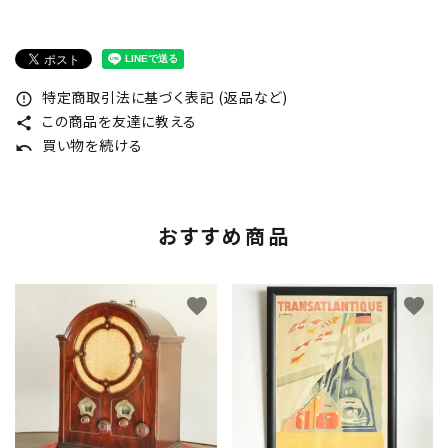
特定商取引法に基づく表記 (返品など)
error_outline
この商品を友達に教える
share
買い物を続ける
undo
おすすめ商品
favorite
favorite