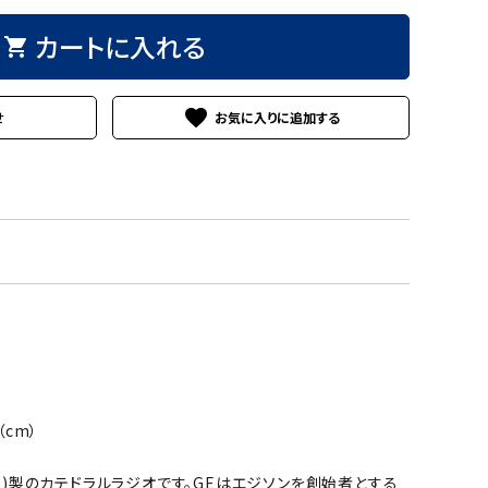
カートに入れる
shopping_cart
favorite
せ
（cm）
E)製のカテドラルラジオです。GEはエジソンを創始者とする