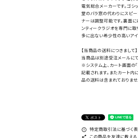
電気総合メーカーです。ゴシ
堂のバラ窓の代わりにスピー
ナーは調整可能です。裏面に
ンティークラジオを専門に取
多に出ない希少性の高いアイ
【当商品の送料につきまして】
当商品は別途受注メールにて
※システム上、カート画面の
記載されます。またカート内
品の送料は含まれておりませ
特定商取引法に基づく表記
error_outline
この商品を友達に教える
share