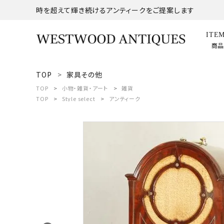
時を超えて輝き続けるアンティークをご提案します
ITE
商
TOP
家具その他
search
TOP
小物・雑貨・アート
雑貨
TOP
Style select
アンティーク
ACCOUNT MENU
ようこそ ゲスト 様
meeting_room
person
ログイン
新規会員登録
商品
コンテンツ