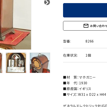
mail_outline
お問い合わ
型番:
8266
在庫状況:
1個
■材 質：マホガニー
■年 代：1930
■原産国：イギリス
■サイズ：W31 x D22 x H44
ゼネラルエレクトリック社(G