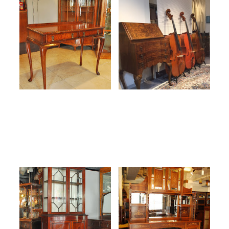
英国アンティーク サービ
羽田弦ヴァイオリンズ様へ
その他サービス
ングテーブル
納品させていただきました
2016.02.15
2016.02.07
ご利用ガイド
過去 Blog
過去 Blog
プライバシーポリシー
特定商取引法について
お問い合わせ
張り替えをして生まれ変わ
ミラーバックサイドボード
ったキャビネット
をお届けしました
2016.02.02
2016.02.01
過去 Blog
過去 Blog