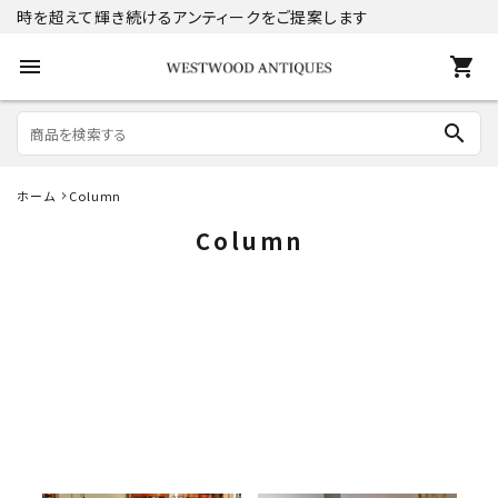
時を超えて輝き続けるアンティークをご提案します
menu
shopping_cart
search
ホーム
Column
search
Column
ACCOUNT MENU
ようこそ ゲスト 様
meeting_room
person
ログイン
新規会員登録
商品
コンテンツ