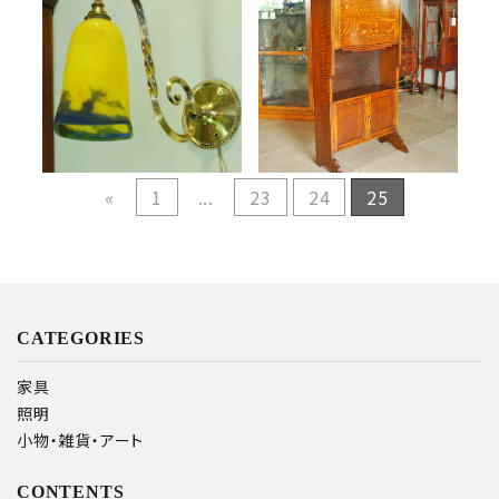
フランス照明 ミューラ
英国アンティーク スチュ
ー ウォールランプ
ーデントデスク
2016.01.08
2016.01.05
過去 Blog
過去 Blog
«
1
...
23
24
25
CATEGORIES
家具
照明
小物・雑貨・アート
CONTENTS