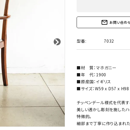
mail_outline
お問い合わ
型番:
7032
■材 質：マホガニー
■年 代：1900
■原産国：イギリス
■サイズ：W59 x D57 x H98
チッペンデール様式を代表す
美しい透かし彫刻を施したハ
特徴的。
細部まで丁寧に作り込まれた