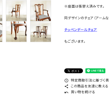
※座面は張替え済みです。
同デザインのチェア（アームな
チッペンデールチェア
もございます。
特定商取引法に基づく表記
error_outline
この商品を友達に教える
share
買い物を続ける
undo