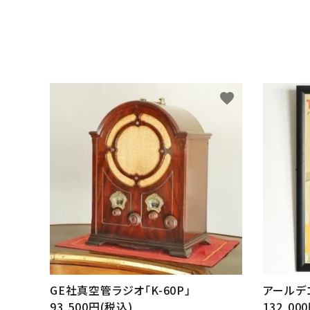
favorite
GE社真空管ラジオ「K-60P」
アールデ
93,500円(税込)
132,00