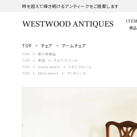
時を超えて輝き続けるアンティークをご提案します
ITE
商
TOP
チェア
アームチェア
search
TOP
新入荷商品
TOP
家具
チェア/スツール
TOP
Scene select
リビングルーム
ACCOUNT MENU
TOP
Style select
アンティーク
ようこそ ゲスト 様
meeting_room
person
ログイン
新規会員登録
商品
コンテンツ