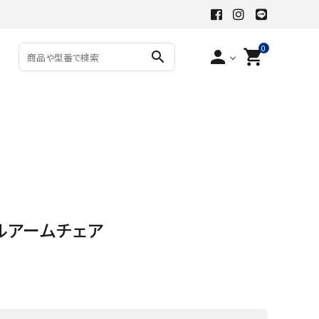
0
person
shopping_cart
search
ルアームチェア