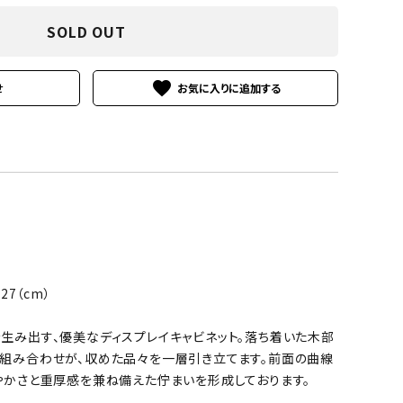
SOLD OUT
favorite
せ
127（cm）
生み出す、優美なディスプレイキャビネット。落ち着いた木部
組み合わせが、収めた品々を一層引き立てます。前面の曲線
やかさと重厚感を兼ね備えた佇まいを形成しております。