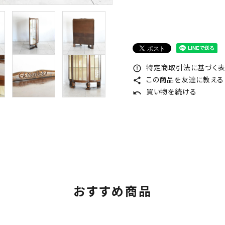
特定商取引法に基づく表記
error_outline
この商品を友達に教える
share
買い物を続ける
undo
おすすめ商品