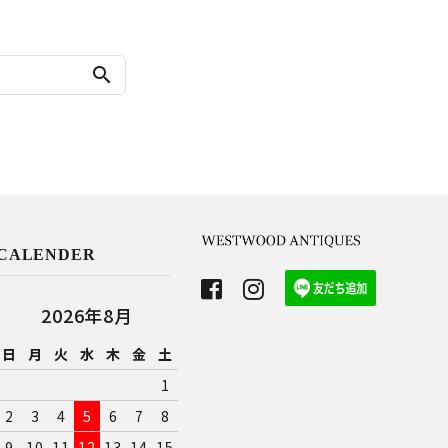
search
CALENDER
2026年8月
日
月
火
水
木
金
土
1
2
3
4
5
6
7
8
9
10
11
12
13
14
15