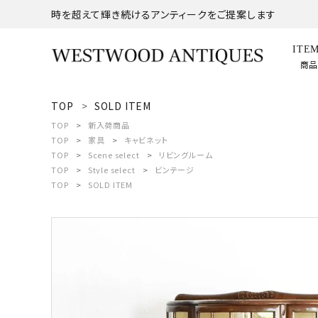
時を超えて輝き続けるアンティークをご提案します
ITE
商
TOP
SOLD ITEM
search
TOP
新入荷商品
TOP
家具
キャビネット
TOP
Scene select
リビングルーム
ACCOUNT MENU
TOP
Style select
ビンテージ
ようこそ ゲスト 様
TOP
SOLD ITEM
meeting_room
person
ログイン
新規会員登録
商品
コンテンツ