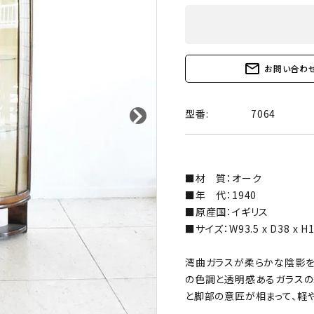
mail_outline
お問い合わ
型番:
7064
■材 質：オーク
■年 代：1940
■原産国：イギリス
■サイズ：W93.5 x D38 x H
湾曲ガラスが柔らかな陰影を
の色調と透明感あるガラスの
と脚部の意匠が相まって、軽