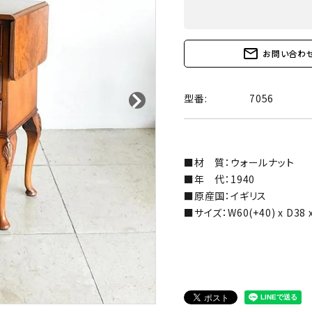
mail_outline
お問い合わ
型番:
7056
■材 質：ウォールナット
■年 代：1940
■原産国：イギリス
■サイズ：W60(+40) x D38 