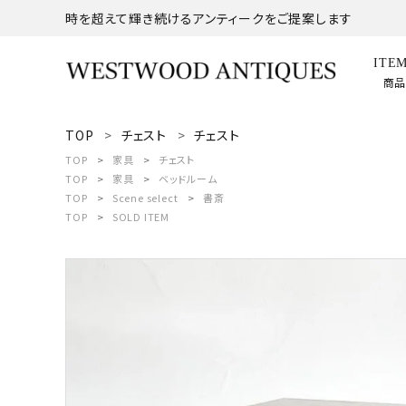
時を超えて輝き続けるアンティークをご提案します
ITE
商
TOP
チェスト
チェスト
search
TOP
家具
チェスト
TOP
家具
ベッドルーム
TOP
Scene select
書斎
ACCOUNT MENU
TOP
SOLD ITEM
ようこそ ゲスト 様
meeting_room
person
ログイン
新規会員登録
商品
コンテンツ