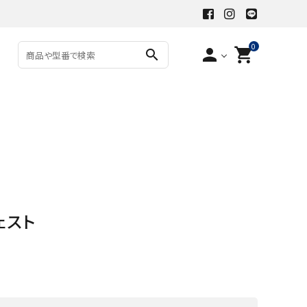
0
person
shopping_cart
search
ェスト