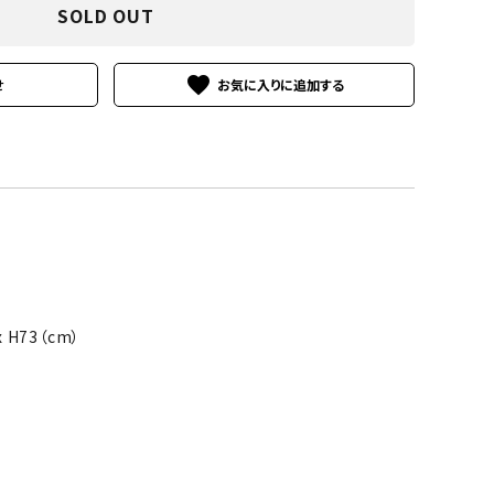
SOLD OUT
favorite
せ
x H73（cm）