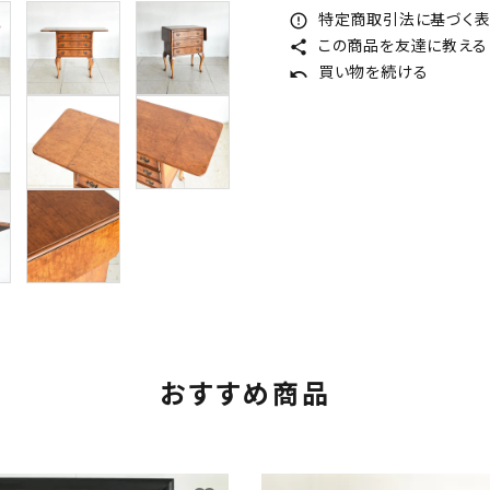
特定商取引法に基づく表記
error_outline
この商品を友達に教える
share
買い物を続ける
undo
おすすめ商品