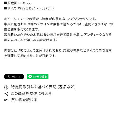
■原産国：イギリス
■サイズ：W57 x D24 x H58（cm）
ホイールモチーフの透かし装飾が印象的な、マガジンラックです。
中央に配された車輪のデザインは素朴で温かみがあり、空間にさりげない個
性と趣を添えてくれます。
落ち着いた色合いの木肌は長い年月を経て深みを増し、アンティークならで
はの味わいをお楽しみいただけます。
内部は仕切りによって区分けされており、雑誌や書籍などサイズの異なる本
を整理して収納することが可能です。
特定商取引法に基づく表記 (返品など)
error_outline
この商品を友達に教える
share
買い物を続ける
undo