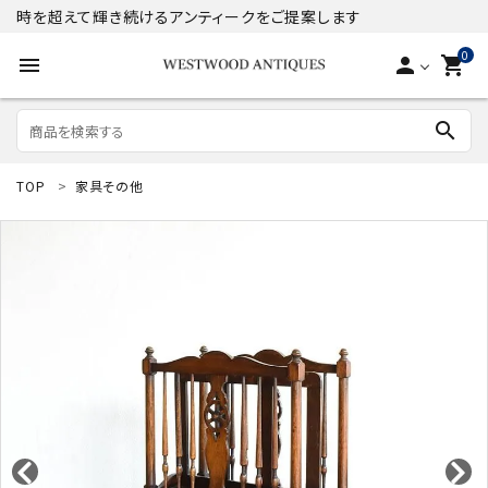
時を超えて輝き続けるアンティークをご提案します
0
menu
person
shopping_cart
search
TOP
家具その他
search
ACCOUNT MENU
ようこそ ゲスト 様
meeting_room
person
ログイン
新規会員登録
商品
コンテンツ