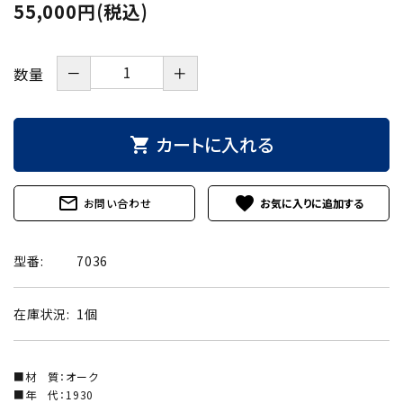
55,000円(税込)
－
＋
数量
カートに入れる
shopping_cart
mail_outline
favorite
お問い合わせ
型番:
7036
在庫状況:
1個
■材 質：オーク
■年 代：1930