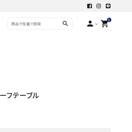
0
person
shopping_cart
search
ーフテーブル