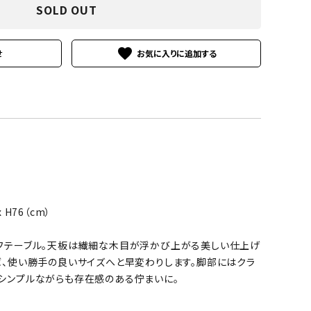
SOLD OUT
favorite
せ
x H76（cm）
フテーブル。天板は繊細な木目が浮かび上がる美しい仕上げ
ば、使い勝手の良いサイズへと早変わりします。脚部にはクラ
シンプルながらも存在感のある佇まいに。