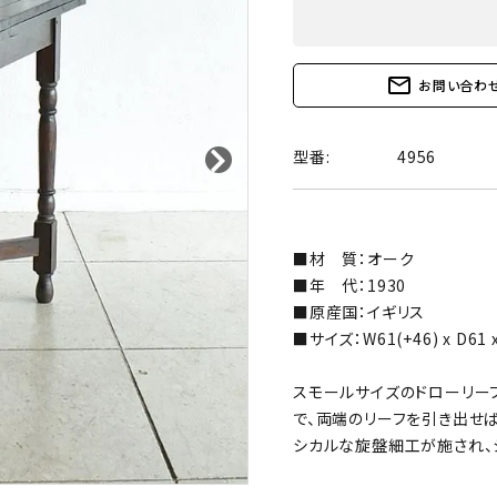
mail_outline
お問い合わ
型番:
4956
■材 質：オーク
■年 代：1930
■原産国：イギリス
■サイズ：W61(+46) x D61 
スモールサイズのドローリー
で、両端のリーフを引き出せ
シカルな旋盤細工が施され、