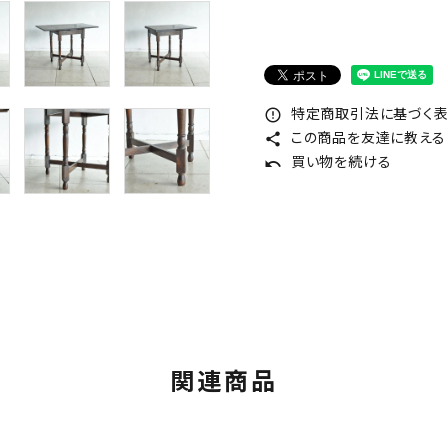
特定商取引法に基づく表記
error_outline
この商品を友達に教える
share
買い物を続ける
undo
関連商品