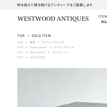
時を超えて輝き続けるアンティークをご提案します
ITE
商
TOP
SOLD ITEM
search
TOP
家具
ダイニングテーブル
TOP
Scene select
ダイニングルーム
TOP
Style select
アンティーク
ACCOUNT MENU
TOP
SOLD ITEM
ようこそ ゲスト 様
meeting_room
person
ログイン
新規会員登録
商品
コンテンツ