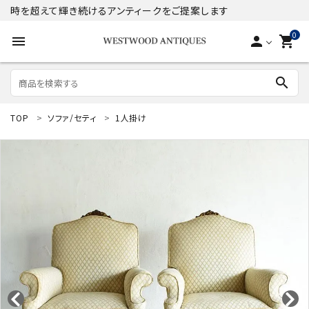
時を超えて輝き続けるアンティークをご提案します
0
menu
person
shopping_cart
search
TOP
ソファ/セティ
1人掛け
search
ACCOUNT MENU
ようこそ ゲスト 様
meeting_room
person
ログイン
新規会員登録
商品
コンテンツ