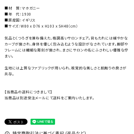
■材 質：マホガニー
■年 代：1930
■原産国：イギリス
■サイズ：W80 x D76 x H103 x SH48（cm）
気品とくつろぎを兼ね備えた、格調高いサロンチェア。背もたれには緩やかな
カーブが施され、身体を優しく包み込むような設計がなされています。脚部や
フレームには繊細な彫刻が施され、まさにサロンの名にふさわしい優雅な佇
まい。
生地には上質なファブリックが用いられ、視覚的な美しさと肌触りの良さが
共存。
【当商品の送料につきまして】
当商品は別途受注メールにて送料をご案内いたします。
特定商取引法に基づく表記 (返品など)
error_outline