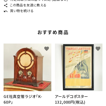
この商品を友達に教える
share
買い物を続ける
undo
おすすめ商品
favorite
favorite
GE社真空管ラジオ「K-
アールデコポスター
60P」
132,000円(税込)