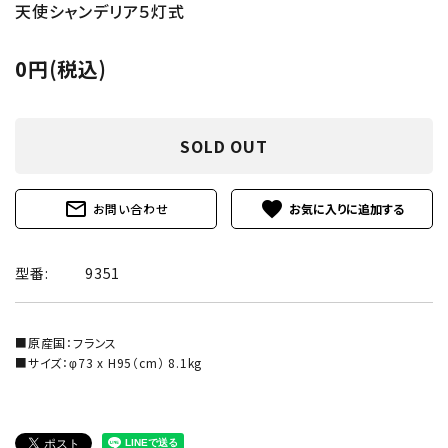
天使シャンデリア５灯式
0円(税込)
SOLD OUT
mail_outline
favorite
お問い合わせ
型番:
9351
■原産国：フランス
■サイズ：φ73 x H95（cm） 8.1kg