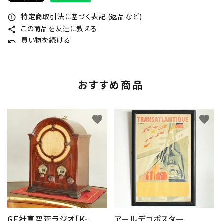
特定商取引法に基づく表記 (返品など)
error_outline
この商品を友達に教える
share
買い物を続ける
undo
おすすめ商品
favorite
favorite
GE社真空管ラジオ「K-
アールデコポスター