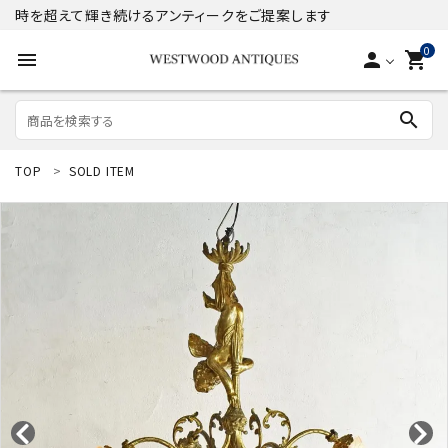
時を超えて輝き続けるアンティークをご提案します
0
menu
person
shopping_cart
search
TOP
SOLD ITEM
search
ACCOUNT MENU
ようこそ ゲスト 様
meeting_room
person
ログイン
新規会員登録
商品
コンテンツ