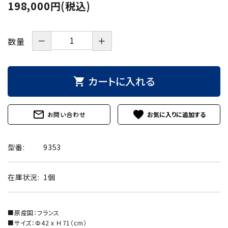
198,000円(税込)
－
＋
数量
カートに入れる
shopping_cart
mail_outline
favorite
お問い合わせ
型番:
9353
在庫状況:
1個
■原産国：フランス
■サイズ：Ф42 x Ｈ71（cm）