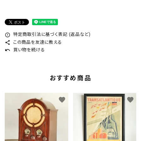
特定商取引法に基づく表記 (返品など)
error_outline
この商品を友達に教える
share
買い物を続ける
undo
おすすめ商品
favorite
favorite