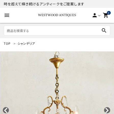
時を超えて輝き続けるアンティークをご提案します
0
menu
person
shopping_cart
search
TOP
シャンデリア
search
ACCOUNT MENU
ようこそ ゲスト 様
meeting_room
person
ログイン
新規会員登録
商品
コンテンツ