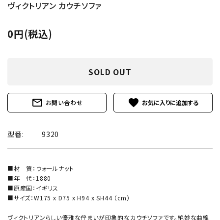
ヴィクトリアン カウチソファ
0円(税込)
SOLD OUT
mail_outline
favorite
お問い合わせ
型番:
9320
■材 質：ウォールナット
■年 代：1880
■原産国：イギリス
■サイズ：W175 x D75 x H94 x SH44 （cm）
ヴィクトリアンらしい優雅な佇まいが印象的なカウチソファです。絶妙な曲線