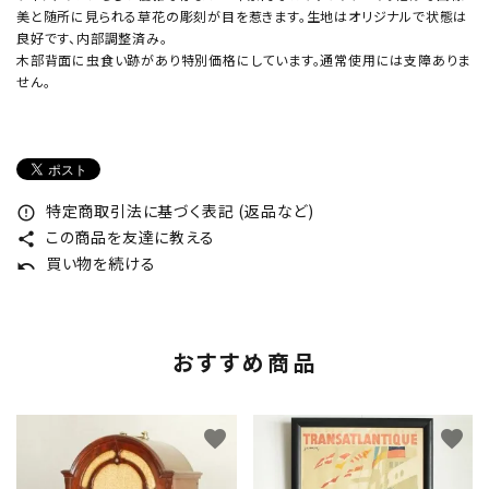
美と随所に見られる草花の彫刻が目を惹きます。生地はオリジナルで状態は
良好です、内部調整済み。
木部背面に虫食い跡があり特別価格にしています。通常使用には支障ありま
せん。
特定商取引法に基づく表記 (返品など)
error_outline
この商品を友達に教える
share
買い物を続ける
undo
おすすめ商品
favorite
favorite