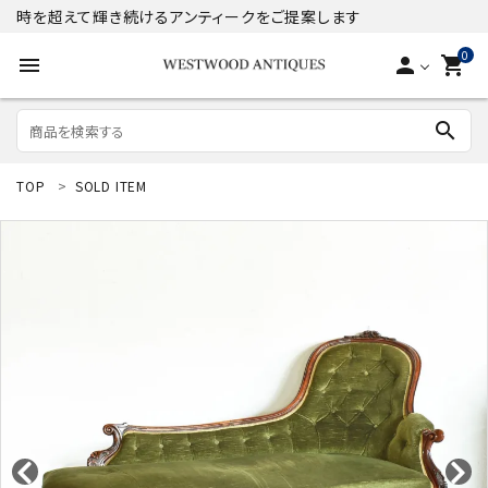
時を超えて輝き続けるアンティークをご提案します
0
menu
person
shopping_cart
search
TOP
SOLD ITEM
search
ACCOUNT MENU
ようこそ ゲスト 様
meeting_room
person
ログイン
新規会員登録
商品
コンテンツ