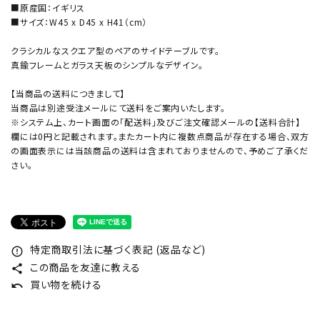
■原産国：イギリス
■サイズ：W45 x D45 x H41（cm）
クラシカルなスクエア型のペアのサイドテーブルです。
真鍮フレームとガラス天板のシンプルなデザイン。
【当商品の送料につきまして】
当商品は別途受注メールにて送料をご案内いたします。
※システム上、カート画面の「配送料」及びご注文確認メールの【送料合計】
欄には0円と記載されます。またカート内に複数点商品が存在する場合、双方
の画面表示には当該商品の送料は含まれておりませんので、予めご了承くだ
さい。
特定商取引法に基づく表記 (返品など)
error_outline
この商品を友達に教える
share
買い物を続ける
undo