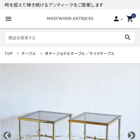
時を超えて輝き続けるアンティークをご提案します
0
menu
person
shopping_cart
search
TOP
テーブル
オケージョナルテーブル／サイドテーブル
search
ACCOUNT MENU
ようこそ ゲスト 様
meeting_room
person
ログイン
新規会員登録
商品
コンテンツ