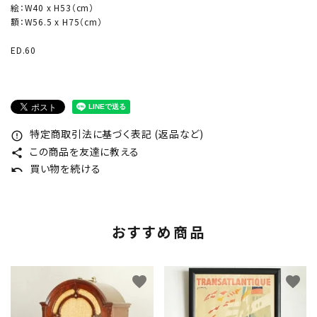
絵：W40 x H53（cm）
額：W56.5 x H75（cm）
ED.60
特定商取引法に基づく表記 (返品など)
error_outline
この商品を友達に教える
share
買い物を続ける
undo
おすすめ商品
favorite
favorite