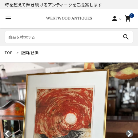
時を超えて輝き続けるアンティークをご提案します
0
menu
person
shopping_cart
search
TOP
版画/絵画
search
ACCOUNT MENU
ようこそ ゲスト 様
meeting_room
person
ログイン
新規会員登録
商品
コンテンツ