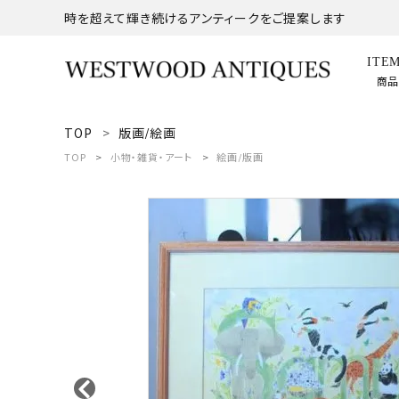
時を超えて輝き続けるアンティークをご提案します
ITE
商
TOP
版画/絵画
search
TOP
小物・雑貨・アート
絵画/版画
ACCOUNT MENU
ようこそ ゲスト 様
meeting_room
person
ログイン
新規会員登録
商品
コンテンツ