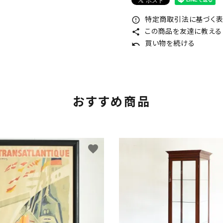
特定商取引法に基づく表記
error_outline
この商品を友達に教える
share
買い物を続ける
undo
おすすめ商品
favorite