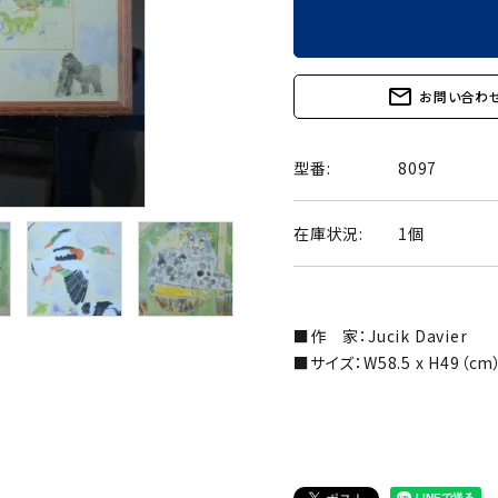
mail_outline
お問い合わ
型番:
8097
在庫状況:
1個
■作 家：Jucik Davier
■サイズ：W58.5 x H49（cm