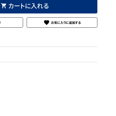
カートに入れる
shopping_cart
favorite
せ
）