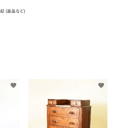
 (返品など)
favorite
favorite