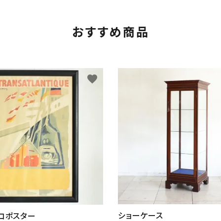
おすすめ商品
favorite
ショーケース
コポスター