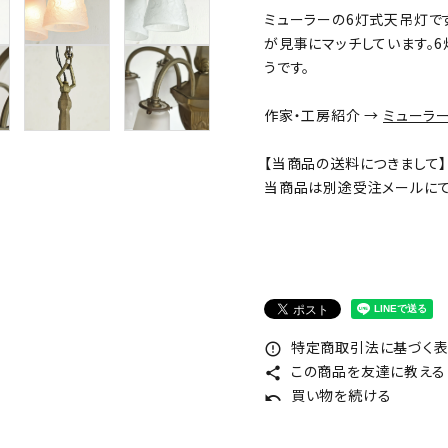
ミューラーの6灯式天吊灯で
が見事にマッチしています。
うです。
作家・工房紹介 →
ミューラー兄
【当商品の送料につきまして】
当商品は別途受注メールにて
特定商取引法に基づく表記
error_outline
この商品を友達に教える
share
買い物を続ける
undo