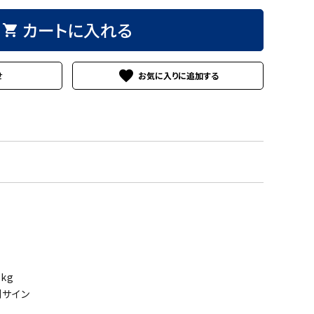
カートに入れる
shopping_cart
favorite
せ
9kg
刻サイン