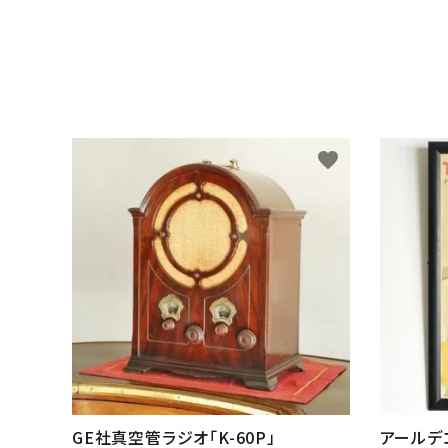
favorite
GE社真空管ラジオ「K-60P」
アールデ