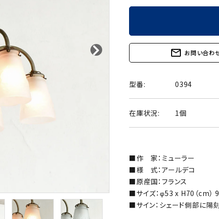
mail_outline
お問い合わ
型番:
0394
在庫状況:
1個
■作 家：ミューラー
■様 式：アールデコ
■原産国：フランス
■サイズ：φ53 x H70（cm） 
■サイン：シェード側部に陽