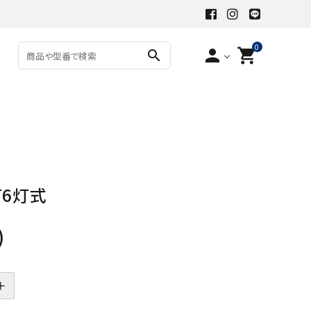
0
person
shopping_cart
search
6灯式
)
＋