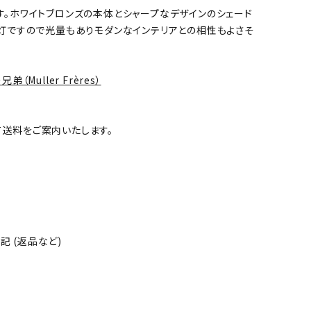
す。ホワイトブロンズの本体とシャープなデザインのシェード
6灯ですので光量もありモダンなインテリアとの相性もよさそ
弟（Muller Frères）
送料をご案内いたします。
 (返品など)