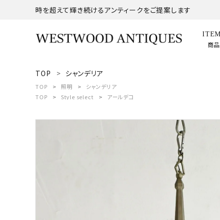
時を超えて輝き続けるアンティークをご提案します
ITE
商
TOP
シャンデリア
search
TOP
照明
シャンデリア
TOP
Style select
アールデコ
ACCOUNT MENU
ようこそ ゲスト 様
meeting_room
person
ログイン
新規会員登録
商品
コンテンツ