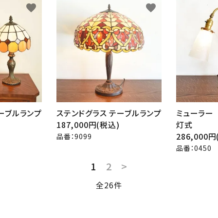
favorite
favorite
ーブルランプ
ステンドグラス テーブルランプ
ミューラー
187,000円(税込)
灯式
286,000
品番：9099
品番：0450
1
2
>
全26件