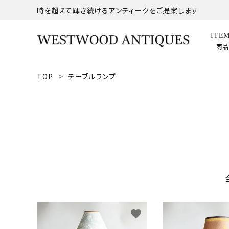
時を超えて輝き続けるアンティークをご提案します
ITE
商
TOP
テーブルランプ
search
ACCOUNT MENU
ようこそ ゲスト 様
meeting_room
person
ログイン
新規会員登録
商品
コンテンツ
favorite