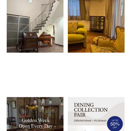
納品事例（ビューロー）
納品事例（コーナーキャビネッ
ト、パーラーキャビネット）
2026.05.04
2026.05.04
Column
納品事例
Column
納品事例
ゴールデンウィーク期間中の
ダイニングコレクションフェア
営業について
のご案内
2026.04.28
2026.04.03
Column
News
Column
News