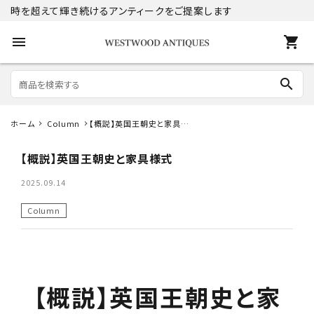
時を超えて輝き続けるアンティークをご提案します
menu
shopping_cart
search
ホーム
Column
【概説】英国王朝史と家具様
search
式
【概説】英国王朝史と家具様式
ACCOUNT MENU
2025.09.14
ようこそ ゲスト 様
Column
meeting_room
person
ログイン
新規会員登録
商品
【概説】英国王朝史と家
コンテンツ