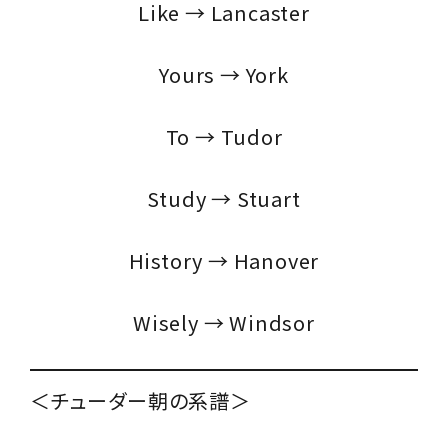
Like → Lancaster
Yours → York
To → Tudor
Study → Stuart
History → Hanover
Wisely → Windsor
＜チューダー朝の系譜＞