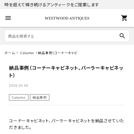
時を超えて輝き続けるアンティークをご提案します
menu
shopping_cart
search
ホーム
Column
納品事例（コーナーキャビネ
search
ット、パーラーキャビネット）
納品事例（コーナーキャビネット、パーラーキャビネッ
ト）
ACCOUNT MENU
ようこそ ゲスト 様
2026.05.04
Column
納品事例
meeting_room
person
ログイン
新規会員登録
商品
コーナーキャビネット、パーラーキャビネットを納品させていた
だきました。
コンテンツ