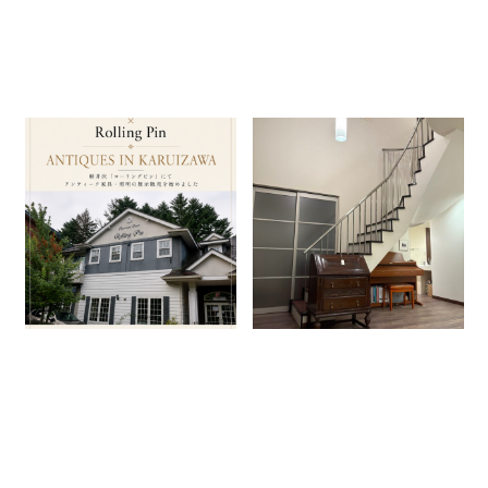
軽井沢「Rolling Pin」にてア
納品事例（ビューロー）
ンティーク家具・ランプの展示
2026.05.04
販売をスタートしました
2026.08.07
Column
納品事例
Column
News