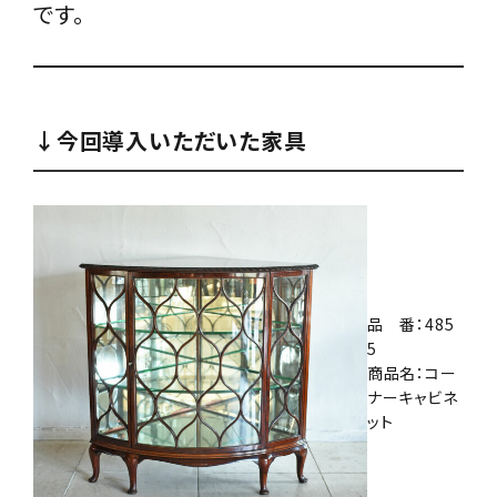
です。
↓今回導入いただいた家具
品 番：485
5
商品名：コー
ナーキャビネ
ット